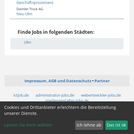
Geschäftsprozessen)
Daimler Truck AG
Neu-Ulm
Finde Jobs in folgenden Städten:
Ulm
Impressum, AGB und Datenschutz
Partner
ictjob.de
administrator-jobs.de
webentwickler-jobs.de
mediengestalter-jobs.de
Cookies und Drittanbieter erleichtern die Bereitstellung
unserer Dienste.
Cookie Zustimmung ändern
Lassen Sie mich wählen
Ich lehne ab
Das ist ok