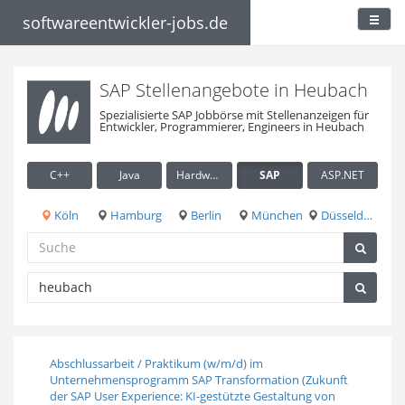
softwareentwickler-jobs.de
SAP Stellenangebote in Heubach
Spezialisierte SAP Jobbörse mit Stellenanzeigen für
Entwickler, Programmierer, Engineers in Heubach
C++
Java
Hardware / Embedded
SAP
ASP.NET
Köln
Hamburg
Berlin
München
Düsseldorf
Abschlussarbeit / Praktikum (w/m/d) im
Unternehmensprogramm SAP Transformation (Zukunft
der SAP User Experience: KI-gestützte Gestaltung von