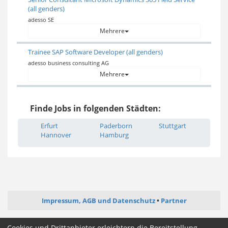
(all genders)
adesso SE
Mehrere
Trainee SAP Software Developer (all genders)
adesso business consulting AG
Mehrere
Finde Jobs in folgenden Städten:
Erfurt
Paderborn
Stuttgart
Hannover
Hamburg
Impressum, AGB und Datenschutz
Partner
ictjob.de
administrator-jobs.de
webentwickler-jobs.de
Cookies und Drittanbieter erleichtern die Bereitstellung