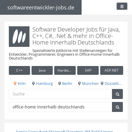
softwareentwickler-jobs.de
Software Developer Jobs für Java,
C++, C#, .Net & mehr in Office-
Home Innerhalb Deutschlands
Spezialisierte Jobbörse mit Stellenanzeigen für
Entwickler, Programmierer, Engineers in Office-Home Innerhalb
Deutschlands
C++
Java
Hardware / Embedded
SAP
ASP.NET
Köln
Hamburg
Berlin
München
Düsseldorf
Senior Consultant Microsoft Dynamics 365 Field Service